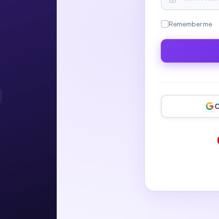
Remember me
C