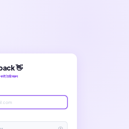
ack 👋
খনই তৈরি করুন