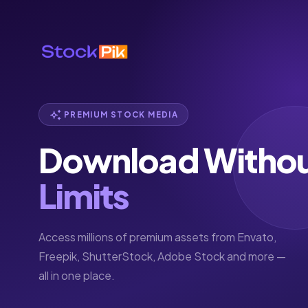
PREMIUM STOCK MEDIA
Download Witho
Limits
Access millions of premium assets from Envato,
Freepik, ShutterStock, Adobe Stock and more —
all in one place.